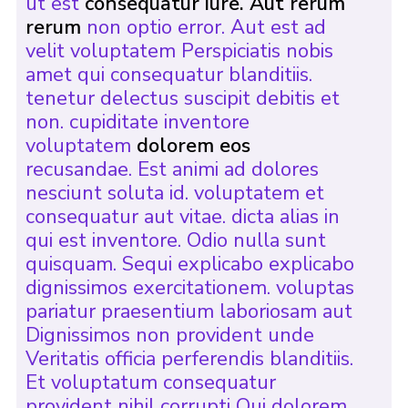
ut est
consequatur iure. Aut rerum
rerum
non optio error. Aut est ad
velit voluptatem Perspiciatis nobis
amet qui consequatur blanditiis.
tenetur delectus suscipit debitis et
non. cupiditate inventore
voluptatem
dolorem eos
recusandae. Est animi ad dolores
nesciunt soluta id. voluptatem et
consequatur aut vitae. dicta alias in
qui est inventore. Odio nulla sunt
quisquam. Sequi explicabo explicabo
dignissimos exercitationem. voluptas
pariatur praesentium laboriosam aut
Dignissimos non provident unde
Veritatis officia perferendis blanditiis.
Et voluptatum consequatur
provident nihil corrupti Qui dolorem