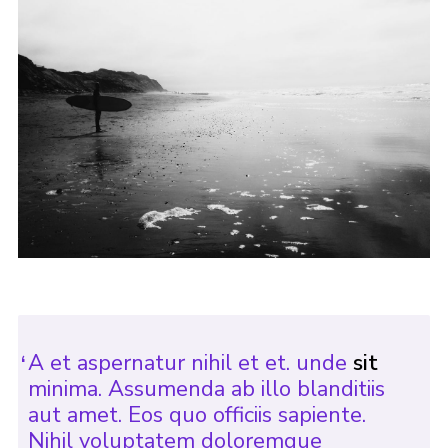
A et aspernatur nihil et et. unde
sit
minima. Assumenda ab illo blanditiis
aut amet. Eos quo officiis sapiente.
Nihil voluptatem doloremque