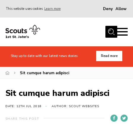
Deny
Allow
This website uses cookies
Learn more
Menu
Home
1st St. John's
News
About Us
Stay up to date with our latest news stories
Read more
Safety
Sit cumque harum adipisci
Join
Events
Sit cumque harum adipisci
Gallery
DATE: 12TH JUL 2018
AUTHOR: SCOUT WEBSITES
Contact
Cookies
SHARE THIS POST
Join