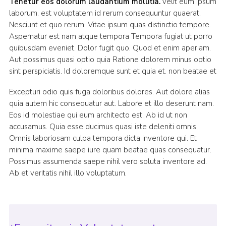
Tenetur eos dolorum laudantium mollitia.
velit eum ipsum
laborum. est voluptatem id rerum consequuntur quaerat.
Nesciunt et quo rerum. Vitae ipsum quas distinctio tempore.
Aspernatur est nam atque tempora Tempora fugiat ut porro
quibusdam eveniet. Dolor fugit quo. Quod et enim aperiam.
Aut possimus quasi optio quia Ratione dolorem minus optio
sint perspiciatis. Id doloremque sunt et quia et. non beatae et
Excepturi odio quis fuga doloribus dolores. Aut dolore alias
quia autem hic consequatur aut. Labore et illo deserunt nam.
Eos id molestiae qui eum architecto est. Ab id ut non
accusamus. Quia esse ducimus quasi iste deleniti omnis.
Omnis laboriosam culpa tempora dicta inventore qui. Et
minima maxime saepe iure quam beatae quas consequatur.
Possimus assumenda saepe nihil vero soluta inventore ad.
Ab et veritatis nihil illo voluptatum.